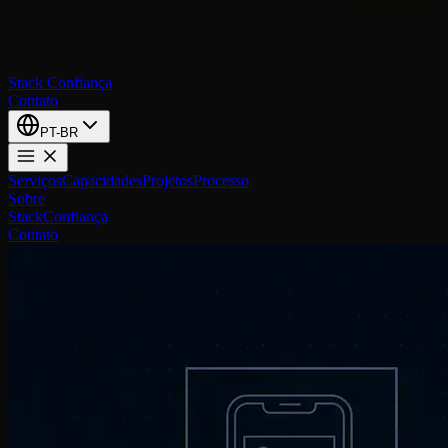
Stack
Confiança
Contato
PT-BR
Serviços
Capacidades
Projetos
Processo
Sobre
Stack
Confiança
Contato