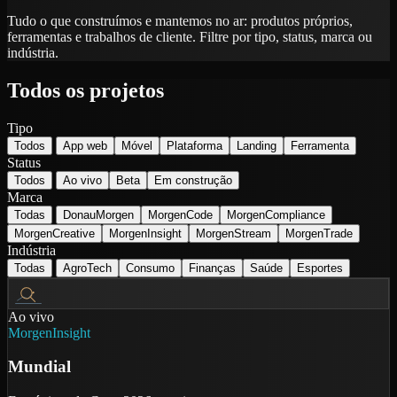
Tudo o que construímos e mantemos no ar: produtos próprios,
ferramentas e trabalhos de cliente. Filtre por tipo, status, marca ou
indústria.
Todos os projetos
Tipo
Todos
App web
Móvel
Plataforma
Landing
Ferramenta
Status
Todos
Ao vivo
Beta
Em construção
Marca
Todas
DonauMorgen
MorgenCode
MorgenCompliance
MorgenCreative
MorgenInsight
MorgenStream
MorgenTrade
Indústria
Todas
AgroTech
Consumo
Finanças
Saúde
Esportes
Ao vivo
MorgenInsight
Mundial