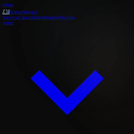
Início
DonauMorgen
Serviços
Capacidades
Projetos
Processo
Sobre