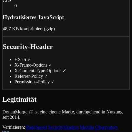
CLS
0
Hydratisiertes JavaScript
48.7 KB
komprimiert (gzip)
Security-Header
HSTS
✓
X-Frame-Options
✓
X-Content-Type-Options
✓
Referrer-Policy
✓
Permissions-Policy
✓
Legitimität
DonauMorgen® ist eine eigene Marke, durchgehend in Nutzung
seit 2014.
Verifizieren:
PageSpeed
SecurityHeaders
Mozilla Observatory